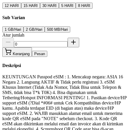
12 HARI
15 HARI
30 HARI
5 HARI
8 HARI
Sub Varian
1 GB/Hari
2 GB/Hari
500 MB/Hari
Atur jumlah
Keranjang
Pesan
Deskripsi
KEUNTUNGAN Passpod eSIM : 1. Mencakup negara: ASIA 16
Negara 2. Langsung AKTIF & Tidak perlu registrasi 3. eSIM
Khusus Internet (Tidak Ada Nomor, Tidak Bisa untuk Telepon &
SMS, tidak bisa T*k T0K) 4. Bisa digunakan untuk
Tethering/Hotspot INFORMASI PENTING! 1. Pastikan device/HP
support eSIM (?Dial *#06# untuk Cek Kompatibilitas device/HP
kamu. Apabila terdapat EID (di bagian atas) maka device/HP
support eSIM. 2. WAJIB masukkan alamat email untuk menerima
kode QR eSIM pada "NOTE" sebelum checkout. 3. Kode QR
eSIM akan dikirimkan melalui email dan invoice akan di kirimkan
melalui ekspedisi. 4. Screenshoot QR Code agar bisa di-scan