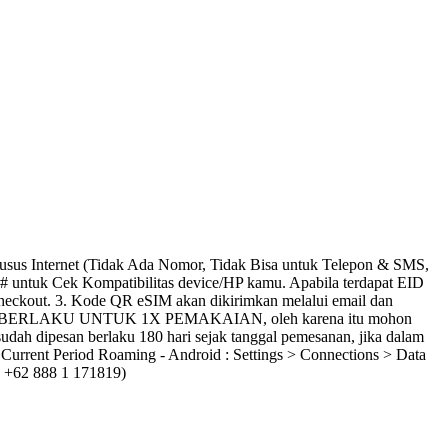
us Internet (Tidak Ada Nomor, Tidak Bisa untuk Telepon & SMS,
 untuk Cek Kompatibilitas device/HP kamu. Apabila terdapat EID
eckout. 3. Kode QR eSIM akan dikirimkan melalui email dan
 5. HANYA BERLAKU UNTUK 1X PEMAKAIAN, oleh karena itu mohon
udah dipesan berlaku 180 hari sejak tanggal pemesanan, jika dalam
rrent Period Roaming - Android : Settings > Connections > Data
( +62 888 1 171819)