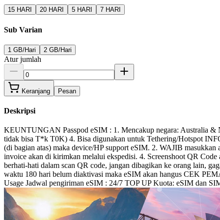
15 HARI
20 HARI
5 HARI
7 HARI
Sub Varian
1 GB/Hari
2 GB/Hari
Atur jumlah
Keranjang
Pesan
Deskripsi
KEUNTUNGAN Passpod eSIM : 1. Mencakup negara: Australia & New 
tidak bisa T*k T0K) 4. Bisa digunakan untuk Tethering/Hotspot I
(di bagian atas) maka device/HP support eSIM. 2. WAJIB masukkan
invoice akan di kirimkan melalui ekspedisi. 4. Screenshoot QR 
berhati-hati dalam scan QR code, jangan dibagikan ke orang lain, g
waktu 180 hari belum diaktivasi maka eSIM akan hangus CEK PEMAK
Usage Jadwal pengiriman eSIM : 24/7 TOP UP Kuota: eSIM dan SIM 