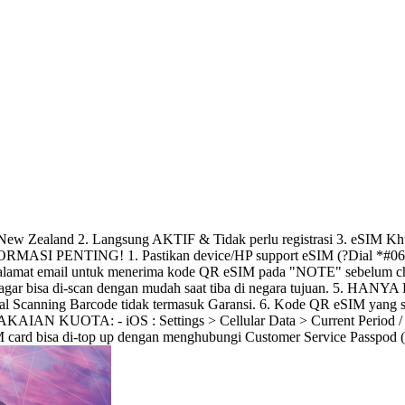
Zealand 2. Langsung AKTIF & Tidak perlu registrasi 3. eSIM Khus
NFORMASI PENTING! 1. Pastikan device/HP support eSIM (?Dial *#06#
 alamat email untuk menerima kode QR eSIM pada "NOTE" sebelum ch
Code agar bisa di-scan dengan mudah saat tiba di negara tujuan.
agal Scanning Barcode tidak termasuk Garansi. 6. Kode QR eSIM yang s
AIAN KUOTA: - iOS : Settings > Cellular Data > Current Period / Cu
card bisa di-top up dengan menghubungi Customer Service Passpod 