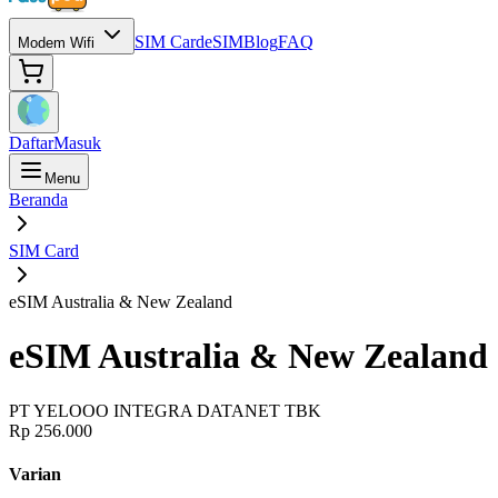
SIM Card
eSIM
Blog
FAQ
Modem Wifi
Daftar
Masuk
Menu
Beranda
SIM Card
eSIM Australia & New Zealand
eSIM Australia & New Zealand
PT YELOOO INTEGRA DATANET TBK
Rp 256.000
Varian