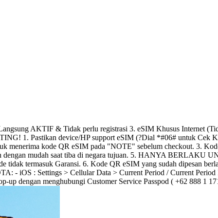
sung AKTIF & Tidak perlu registrasi 3. eSIM Khusus Internet (Tid
! 1. Pastikan device/HP support eSIM (?Dial *#06# untuk Cek Kompa
tuk menerima kode QR eSIM pada "NOTE" sebelum checkout. 3. Kode 
i-scan dengan mudah saat tiba di negara tujuan. 5. HANYA BERLAKU
de tidak termasuk Garansi. 6. Kode QR eSIM yang sudah dipesan berla
OS : Settings > Cellular Data > Current Period / Current Period R
top-up dengan menghubungi Customer Service Passpod ( +62 888 1 17