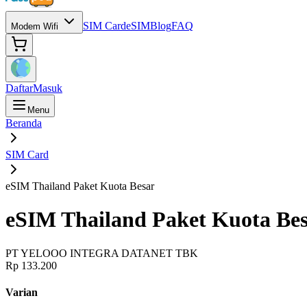
SIM Card
eSIM
Blog
FAQ
Modem Wifi
Daftar
Masuk
Menu
Beranda
SIM Card
eSIM Thailand Paket Kuota Besar
eSIM Thailand Paket Kuota Be
PT YELOOO INTEGRA DATANET TBK
Rp 133.200
Varian