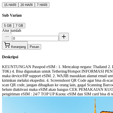
15 HARI
20 HARI
7 HARI
Sub Varian
5 GB
7 GB
Atur jumlah
Keranjang
Pesan
Deskripsi
KEUNTUNGAN Passpod eSIM : 1. Mencakup negara: Thailand 2. Lang
T0K) 4. Bisa digunakan untuk Tethering/Hotspot INFORMASI PENTING
maka device/HP support eSIM. 2. WAJIB masukkan alamat email un
kirimkan melalui ekspedisi. 4. Screenshoot QR Code agar bisa d
scan QR code, jangan dibagikan ke orang lain, gagal Scanning Barco
belum diaktivasi maka eSIM akan hangus CEK PEMAKAIAN KUOTA: - i
pengiriman eSIM : 24/7 TOP UP Kuota: eSIM dan SIM card bisa di 