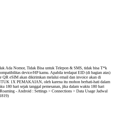
ak Ada Nomor, Tidak Bisa untuk Telepon & SMS, tidak bisa T*k
tibilitas device/HP kamu. Apabila terdapat EID (di bagian atas)
QR eSIM akan dikirimkan melalui email dan invoice akan di
 UNTUK 1X PEMAKAIAN, oleh karena itu mohon berhati-hati dalam
ku 180 hari sejak tanggal pemesanan, jika dalam waktu 180 hari
oaming - Android : Settings > Connections > Data Usage Jadwal
1819)