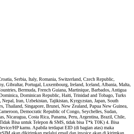
ia, Serbia, Italy, Romania, Switzerland, Czech Republic,
 Gibraltar, Portugal, Luxembourg, Ireland, Iceland, Albania, Malta,
ountries, Bermuda, French Guiana, Martinique, Barbados, Antigua
, Dominica, Dominican Republic, Haiti, Trinidad and Tobago, Turks
 Nepal, Iran, Uzbekistan, Tajikistan, Kyrgyzstan, Japan, South
nes, Thailand, Singapore, Brunei, New Zealand, Papua New Guinea,
e, Cameroon, Democratic Republic of Congo, Seychelles, Sudan,
 Nicaragua, Costa Rica, Panama, Peru, Argentina, Brazil, Chile,
Tidak Bisa untuk Telepon & SMS, tidak bisa T*k T0K) 4. Bisa
vice/HP kamu. Apabila terdapat EID (di bagian atas) maka
M akan dikirimkan melalui email dan invoice akan di kirimkan