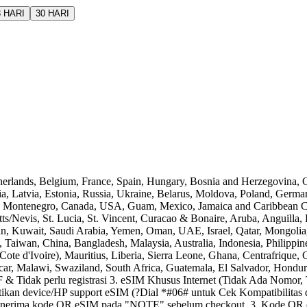
3 HARI
30 HARI
s, Belgium, France, Spain, Hungary, Bosnia and Herzegovina, Croat
 Latvia, Estonia, Russia, Ukraine, Belarus, Moldova, Poland, Germany,
ia, Montenegro, Canada, USA, Guam, Mexico, Jamaica and Caribbean C
itts/Nevis, St. Lucia, St. Vincent, Curacao & Bonaire, Aruba, Anguilla
dan, Kuwait, Saudi Arabia, Yemen, Oman, UAE, Israel, Qatar, Mongolia,
aiwan, China, Bangladesh, Malaysia, Australia, Indonesia, Philippi
(Cote d'Ivoire), Mauritius, Liberia, Sierra Leone, Ghana, Centrafriqu
Malawi, Swaziland, South Africa, Guatemala, El Salvador, Honduras,
 Tidak perlu registrasi 3. eSIM Khusus Internet (Tidak Ada Nomor, 
n device/HP support eSIM (?Dial *#06# untuk Cek Kompatibilitas de
nerima kode QR eSIM pada "NOTE" sebelum checkout. 3. Kode QR eSI