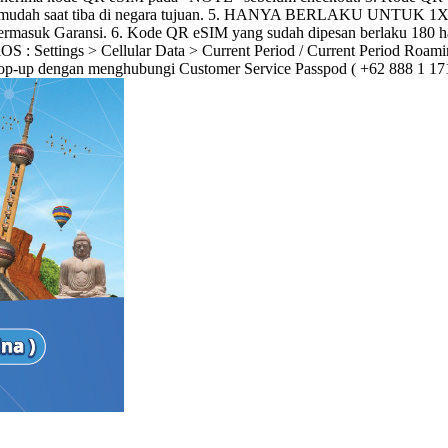
ngan mudah saat tiba di negara tujuan. 5. HANYA BERLAKU UNTUK 1
 termasuk Garansi. 6. Kode QR eSIM yang sudah dipesan berlaku 180 ha
ettings > Cellular Data > Current Period / Current Period Roaming
top-up dengan menghubungi Customer Service Passpod ( +62 888 1 17