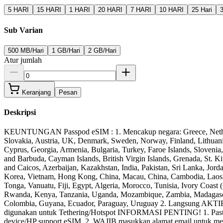
5 HARI
15 HARI
1 HARI
20 HARI
7 HARI
10 HARI
25 Hari
Sub Varian
500 MB/Hari
1 GB/Hari
2 GB/Hari
Atur jumlah
Keranjang
Pesan
Deskripsi
KEUNTUNGAN Passpod eSIM : 1. Mencakup negara: Greece, Netherland
Slovakia, Austria, UK, Denmark, Sweden, Norway, Finland, Lithuania,
Cyprus, Georgia, Armenia, Bulgaria, Turkey, Faroe Islands, Sloven
and Barbuda, Cayman Islands, British Virgin Islands, Grenada, St. K
and Caicos, Azerbaijan, Kazakhstan, India, Pakistan, Sri Lanka, Jor
Korea, Vietnam, Hong Kong, China, Macau, China, Cambodia, Laos, T
Tonga, Vanuatu, Fiji, Egypt, Algeria, Morocco, Tunisia, Ivory Coast 
Rwanda, Kenya, Tanzania, Uganda, Mozambique, Zambia, Madagascar, 
Colombia, Guyana, Ecuador, Paraguay, Uruguay 2. Langsung AKTIF &
digunakan untuk Tethering/Hotspot INFORMASI PENTING! 1. Pastika
device/HP support eSIM. 2. WAJIB masukkan alamat email untuk me